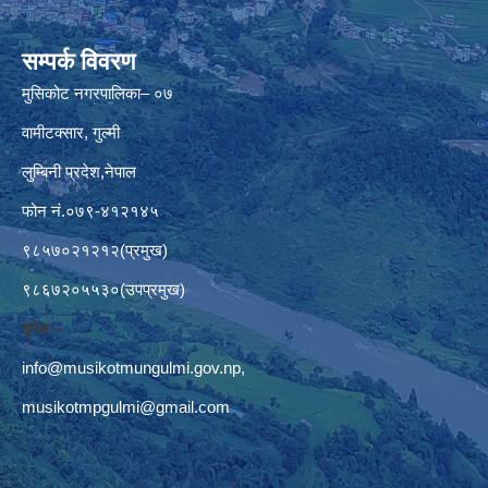
सम्पर्क विवरण
मुसिकोट नगरपालिका– ०७
वामीटक्सार, गुल्मी
लुम्बिनी प्रदेश,नेपाल
फोन नं.०७९-४१२१४५
९८५७०२१२१२(प्रमुख)
९८६७२०५५३०(उपप्रमुख)
इमेलः–
info@musikotmungulmi.gov.np
,
musikotmpgulmi@gmail.com