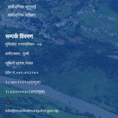
सार्वजनिक सुनुवाई
सार्वजनिक परीक्षण
सम्पर्क विवरण
मुसिकोट नगरपालिका– ०७
वामीटक्सार, गुल्मी
लुम्बिनी प्रदेश,नेपाल
फोन नं.०७९-४१२१४५
९८५७०२१२१२(प्रमुख)
९८६७२०५५३०(उपप्रमुख)
इमेलः–
info@musikotmungulmi.gov.np
,