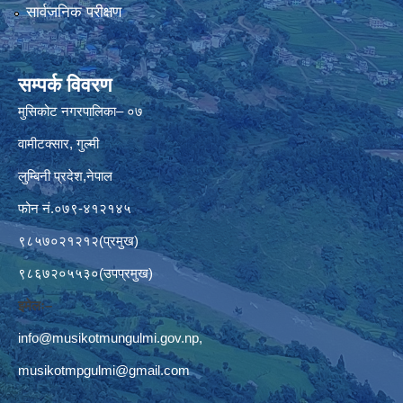
सार्वजनिक परीक्षण
सम्पर्क विवरण
मुसिकोट नगरपालिका– ०७
वामीटक्सार, गुल्मी
लुम्बिनी प्रदेश,नेपाल
फोन नं.०७९-४१२१४५
९८५७०२१२१२(प्रमुख)
९८६७२०५५३०(उपप्रमुख)
इमेलः–
info@musikotmungulmi.gov.np
,
musikotmpgulmi@gmail.com