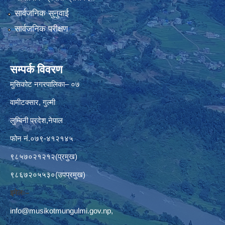
सार्वजनिक सुनुवाई
सार्वजनिक परीक्षण
सम्पर्क विवरण
मुसिकोट नगरपालिका– ०७
वामीटक्सार, गुल्मी
लुम्बिनी प्रदेश,नेपाल
फोन नं.०७९-४१२१४५
९८५७०२१२१२(प्रमुख)
९८६७२०५५३०(उपप्रमुख)
इमेलः–
info@musikotmungulmi.gov.np
,