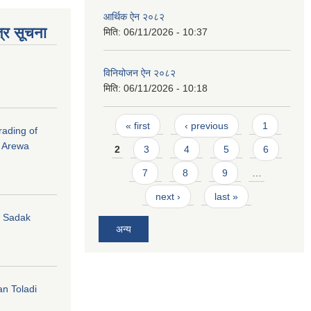
आर्थिक ऐन २०८२
्र सूचना
मिति:
06/11/2026 - 10:37
विनियोजन ऐन २०८२
मिति:
06/11/2026 - 10:18
Pages
« first
‹ previous
1
rading of
i Arewa
2
3
4
5
6
7
8
9
…
next ›
last »
hi Sadak
अन्य
an Toladi