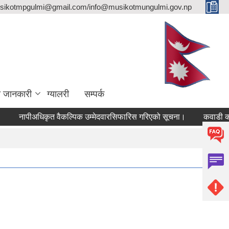
sikotmpgulmi@gmail.com/info@musikotmungulmi.gov.np
ा जानकारी
ग्यालरी
सम्पर्क
नापीअधिकृत वैकल्पिक उम्मेदवारसिफारिस गरिएको सूचना।
कवाडी करको ठे