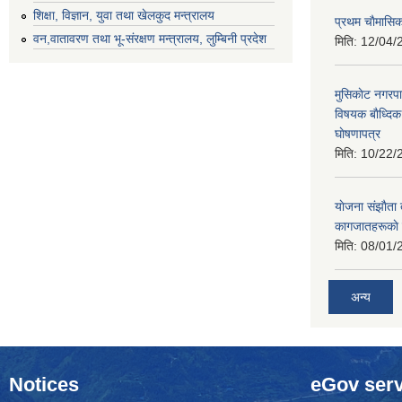
शिक्षा, विज्ञान, युवा तथा खेलकुद मन्‍‍त्रालय
प्रथम चाैमासि
वन,वातावरण तथा भू-संरक्षण मन्त्रालय, लुम्बिनी प्रदेश
मिति:
12/04/
मुसिकाेट नगरपा
विषयक बाैध्दि
घाेषणापत्र
मिति:
10/22/
याेजना संझाैता
कागजातहरूकाे
मिति:
08/01/
अन्य
Notices
eGov serv