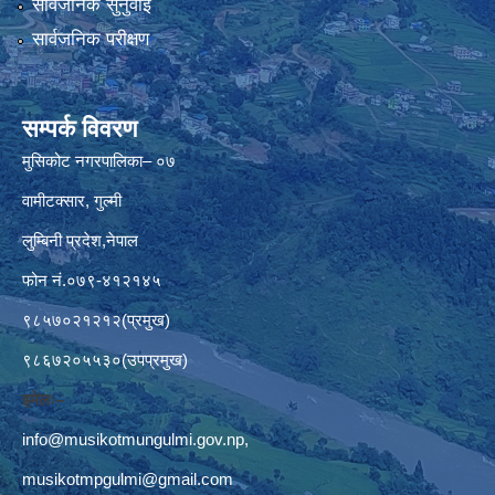
सार्वजनिक सुनुवाई
सार्वजनिक परीक्षण
सम्पर्क विवरण
मुसिकोट नगरपालिका– ०७
वामीटक्सार, गुल्मी
लुम्बिनी प्रदेश,नेपाल
फोन नं.०७९-४१२१४५
९८५७०२१२१२(प्रमुख)
९८६७२०५५३०(उपप्रमुख)
इमेलः–
info@musikotmungulmi.gov.np
,
musikotmpgulmi@gmail.com