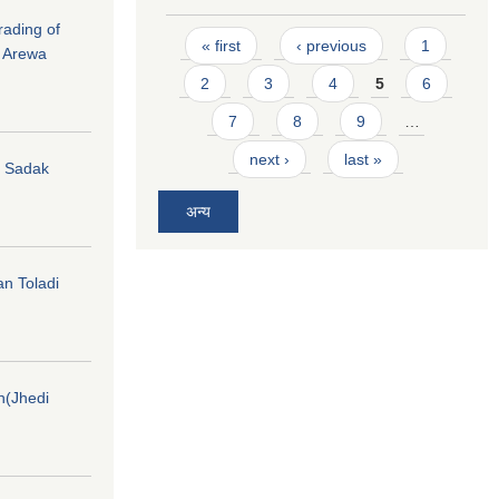
rading of
Pages
« first
‹ previous
1
i Arewa
2
3
4
5
6
7
8
9
…
next ›
last »
hi Sadak
अन्य
an Toladi
on(Jhedi