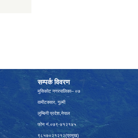
सम्पर्क विवरण
मुसिकोट नगरपालिका– ०७
वामीटक्सार, गुल्मी
लुम्बिनी प्रदेश,नेपाल
फोन नं.०७९-४१२१४५
९८५७०२१२१२(प्रमुख)