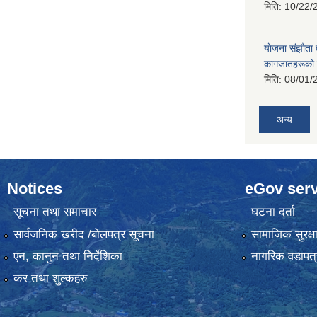
मिति:
10/22/
याेजना संझाैता
कागजातहरूकाे
मिति:
08/01/
अन्य
Notices
eGov serv
सूचना तथा समाचार
घटना दर्ता
सार्वजनिक खरीद /बोलपत्र सूचना
सामाजिक सुरक्ष
एन, कानुन तथा निर्देशिका
नागरिक वडापत्
कर तथा शुल्कहरु