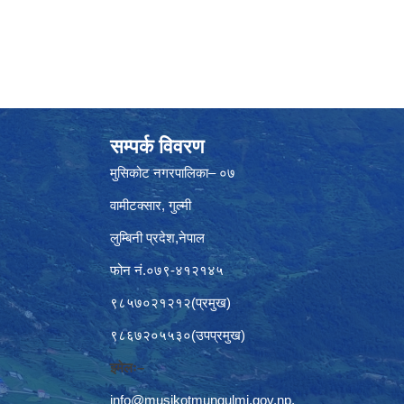
सम्पर्क विवरण
मुसिकोट नगरपालिका– ०७
वामीटक्सार, गुल्मी
लुम्बिनी प्रदेश,नेपाल
फोन नं.०७९-४१२१४५
९८५७०२१२१२(प्रमुख)
९८६७२०५५३०(उपप्रमुख)
इमेलः–
info@musikotmungulmi.gov.np
,