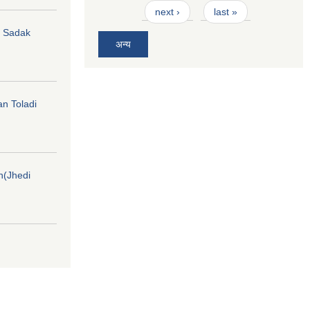
next ›
last »
hi Sadak
अन्य
an Toladi
on(Jhedi