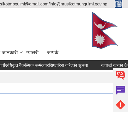
sikotmpgulmi@gmail.com/info@musikotmungulmi.gov.np
ा जानकारी
ग्यालरी
सम्पर्क
िकृत वैकल्पिक उम्मेदवारसिफारिस गरिएको सूचना।
कवाडी करको ठेक्का बन्