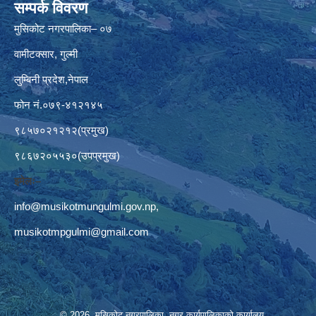
सम्पर्क विवरण
मुसिकोट नगरपालिका– ०७
वामीटक्सार, गुल्मी
लुम्बिनी प्रदेश,नेपाल
फोन नं.०७९-४१२१४५
९८५७०२१२१२(प्रमुख)
९८६७२०५५३०(उपप्रमुख)
इमेलः–
info@musikotmungulmi.gov.np
,
musikotmpgulmi@gmail.com
© 2026 मुसिकोट नगरपालिका, नगर कार्यपालिकाकाे कार्यालय