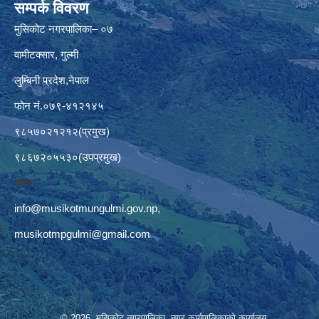
सम्पर्क विवरण
मुसिकोट नगरपालिका– ०७
वामीटक्सार, गुल्मी
लुम्बिनी प्रदेश,नेपाल
फोन नं.०७९-४१२१४५
९८५७०२१२१२(प्रमुख)
९८६७२०५५३०(उपप्रमुख)
इमेलः–
info@musikotmungulmi.gov.np
,
musikotmpgulmi@gmail.com
© 2026 मुसिकोट नगरपालिका, नगर कार्यपालिकाकाे कार्यालय