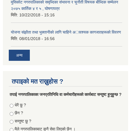
मुसिकाेट नगरपालिकाकाे समृध्दिका संभावना र चुनाैती विषयक बाैध्दिक सम्मेलन
२०७५ कार्तिक ४ र ५ , घाेषणापत्र
मिति:
10/22/2018 - 15:16
याेजना संझाैता तथा भुक्तानीकाे लागि चाहिने अावश्यक कागजातहरूकाे विवरण
मिति:
08/01/2018 - 16:56
अन्य
तपाइको मत राख्नुहोस ?
तपा‌ई नगरपालिकाका जनप्रतिनिधि वा कर्मचारीहरूकाे कार्यबाट सन्तुष्ट हुनुहुन्छ ?
Choices
धेरै छु ?
छैन ?
सन्तुष्ट छु ?
मैले नगरपालिकाबाट कुनै सेवा लिएकाे छैन ।