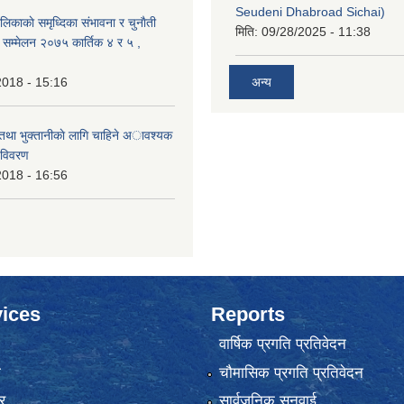
Seudeni Dhabroad Sichai)
लिकाकाे समृध्दिका संभावना र चुनाैती
मिति:
09/28/2025 - 11:38
क सम्मेलन २०७५ कार्तिक ४ र ५ ,
2018 - 15:16
अन्य
 तथा भुक्तानीकाे लागि चाहिने अावश्यक
 विवरण
2018 - 16:56
ices
Reports
वार्षिक प्रगति प्रतिवेदन
ा
चौमासिक प्रगति प्रतिवेदन
र
सार्वजनिक सुनुवाई