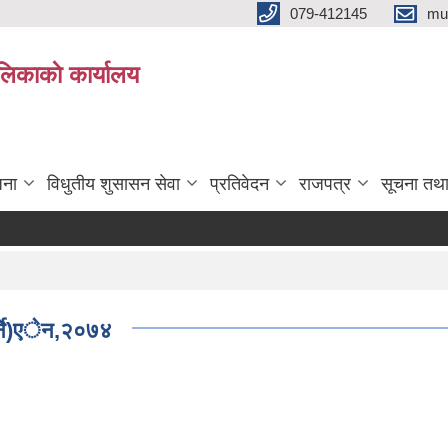
079-412145
mu
िकाकाे कार्यालय
जना
विधुतीय शुसासन सेवा
प्रतिवेदन
राजपत्र
सूचना तथ
र्ने)एेन,२०७४