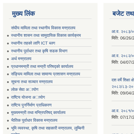
मुख्य लिंक
बजेट तथा
संघीय मामिला तथा स्थानीय विकास मन्त्रालय
आ.व. २०८३/०८
स्थानीय शासन तथा सामुदायिक विकास कार्यक्रम
मिति:
06/26/
स्थानीय तहको लागि ICT ब्लग
स्थानीय पूर्वाधार तथा कृषि सडक विभाग
आ.व. २०८२/०८
अर्थ मन्त्रालय
मिति:
04/07/
प्रधानमन्त्री तथा मन्त्री परिषद्काे कार्यालय
संङ्घिय मामिला तथा सामान्य प्रशासन मन्त्रालय
दश वर्षे शिक्षा 
सूचना तथा सञ्चार मन्त्रालय
२०८२/८३-२०
लाेक सेवा अायाेग
मिति:
09/04/
राष्टिय याेजना अायाेग
राष्टिय पुनर्निर्माण प्राधिकरण
आ.व. २०८१/०८
मुख्यमन्त्री तथा मन्त्रिपरिषद् कार्यालय
मिति:
07/17/
भैातिक पूर्वाधार विकास मन्त्रालय
भूमि व्यवस्था, कृषि तथा सहकारी मन्त्रालय, लु्म्बिनी