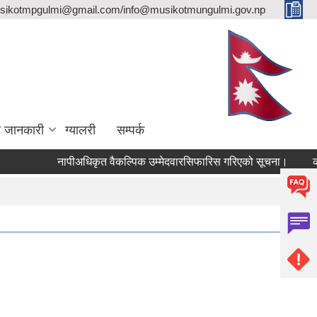
sikotmpgulmi@gmail.com/info@musikotmungulmi.gov.np
ा जानकारी
ग्यालरी
सम्पर्क
नापीअधिकृत वैकल्पिक उम्मेदवारसिफारिस गरिएको सूचना।
कवाडी क