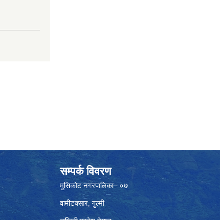
सम्पर्क विवरण
मुसिकोट नगरपालिका– ०७
वामीटक्सार, गुल्मी