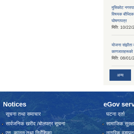
मुसिकाेट नगरपा
विषयक बाैध्दि
घाेषणापत्र
मिति:
10/22/
याेजना संझाैता
कागजातहरूकाे
मिति:
08/01/
अन्य
Notices
eGov serv
सूचना तथा समाचार
घटना दर्ता
सार्वजनिक खरीद /बोलपत्र सूचना
सामाजिक सुरक्ष
एन, कानुन तथा निर्देशिका
नागरिक वडापत्