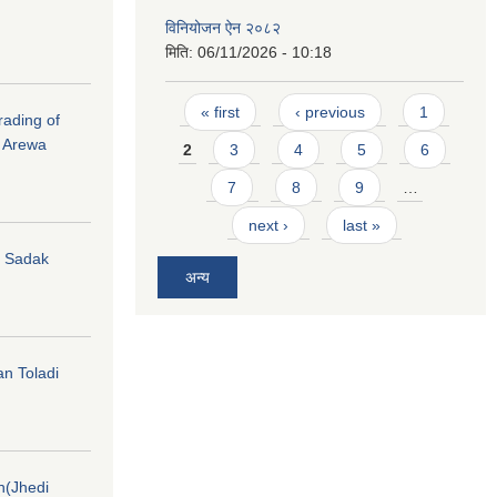
विनियोजन ऐन २०८२
मिति:
06/11/2026 - 10:18
Pages
« first
‹ previous
1
rading of
i Arewa
2
3
4
5
6
7
8
9
…
next ›
last »
hi Sadak
अन्य
an Toladi
on(Jhedi