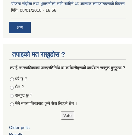
याेजना संझाैता तथा भुक्तानीकाे लागि चाहिने अावश्यक कागजातहरूकाे विवरण
मिति:
08/01/2018 - 16:56
अन्य
तपाइको मत राख्नुहोस ?
तपा‌ई नगरपालिकाका जनप्रतिनिधि वा कर्मचारीहरूकाे कार्यबाट सन्तुष्ट हुनुहुन्छ ?
Choices
धेरै छु ?
छैन ?
सन्तुष्ट छु ?
मैले नगरपालिकाबाट कुनै सेवा लिएकाे छैन ।
Older polls
Results