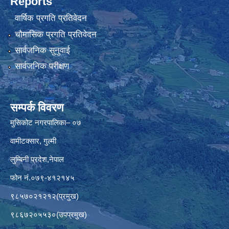
Reports
वार्षिक प्रगति प्रतिवेदन
चौमासिक प्रगति प्रतिवेदन
सार्वजनिक सुनुवाई
सार्वजनिक परीक्षण
सम्पर्क विवरण
मुसिकोट नगरपालिका– ०७
वामीटक्सार, गुल्मी
लुम्बिनी प्रदेश,नेपाल
फोन नं.०७९-४१२१४५
९८५७०२१२१२(प्रमुख)
९८६७२०५५३०(उपप्रमुख)