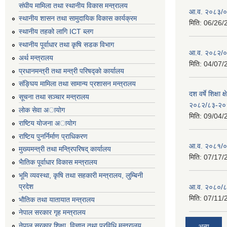
संघीय मामिला तथा स्थानीय विकास मन्त्रालय
आ.व. २०८३/०८
स्थानीय शासन तथा सामुदायिक विकास कार्यक्रम
मिति:
06/26/
स्थानीय तहको लागि ICT ब्लग
स्थानीय पूर्वाधार तथा कृषि सडक विभाग
आ.व. २०८२/०८
अर्थ मन्त्रालय
मिति:
04/07/
प्रधानमन्त्री तथा मन्त्री परिषद्काे कार्यालय
संङ्घिय मामिला तथा सामान्य प्रशासन मन्त्रालय
दश वर्षे शिक्षा 
सूचना तथा सञ्चार मन्त्रालय
२०८२/८३-२०
लाेक सेवा अायाेग
मिति:
09/04/
राष्टिय याेजना अायाेग
राष्टिय पुनर्निर्माण प्राधिकरण
आ.व. २०८१/०८
मुख्यमन्त्री तथा मन्त्रिपरिषद् कार्यालय
मिति:
07/17/
भैातिक पूर्वाधार विकास मन्त्रालय
भूमि व्यवस्था, कृषि तथा सहकारी मन्त्रालय, लु्म्बिनी
प्रदेश
आ.व. २०८०/८
मिति:
07/11/
भाैतिक तथा यातायात मन्त्रालय
नेपाल सरकार गृह मन्त्रालय
नेपाल सरकार शिक्षा, विज्ञान तथा प्रविधि मन्त्रालय
अन्य