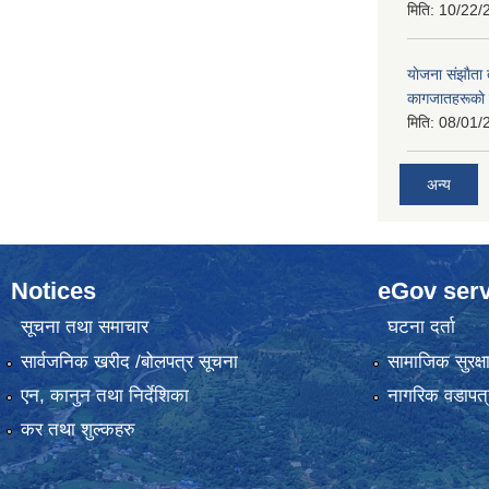
मिति:
10/22/
याेजना संझाैता
कागजातहरूकाे
मिति:
08/01/
अन्य
Notices
eGov serv
सूचना तथा समाचार
घटना दर्ता
सार्वजनिक खरीद /बोलपत्र सूचना
सामाजिक सुरक्ष
एन, कानुन तथा निर्देशिका
नागरिक वडापत्
कर तथा शुल्कहरु