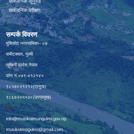
सार्वजनिक सुनुवाई
सार्वजनिक परीक्षण
सम्पर्क विवरण
मुसिकोट नगरपालिका– ०७
वामीटक्सार, गुल्मी
लुम्बिनी प्रदेश,नेपाल
फोन नं.०७९-४१२१४५
९८५७०२१२१२(प्रमुख)
९८६७२०५५३०(उपप्रमुख)
इमेलः–
info@musikotmungulmi.gov.np
,
musikotmpgulmi@gmail.com