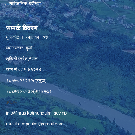
सार्वजनिक परीक्षण
सम्पर्क विवरण
मुसिकोट नगरपालिका– ०७
वामीटक्सार, गुल्मी
लुम्बिनी प्रदेश,नेपाल
फोन नं.०७९-४१२१४५
९८५७०२१२१२(प्रमुख)
९८६७२०५५३०(उपप्रमुख)
इमेलः–
info@musikotmungulmi.gov.np
,
musikotmpgulmi@gmail.com