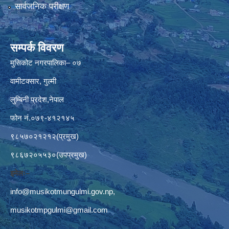
सार्वजनिक परीक्षण
सम्पर्क विवरण
मुसिकोट नगरपालिका– ०७
वामीटक्सार, गुल्मी
लुम्बिनी प्रदेश,नेपाल
फोन नं.०७९-४१२१४५
९८५७०२१२१२(प्रमुख)
९८६७२०५५३०(उपप्रमुख)
इमेलः–
info@musikotmungulmi.gov.np
,
musikotmpgulmi@gmail.com