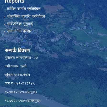
Reports
वार्षिक प्रगति प्रतिवेदन
चौमासिक प्रगति प्रतिवेदन
सार्वजनिक सुनुवाई
सार्वजनिक परीक्षण
सम्पर्क विवरण
मुसिकोट नगरपालिका– ०७
वामीटक्सार, गुल्मी
लुम्बिनी प्रदेश,नेपाल
फोन नं.०७९-४१२१४५
९८५७०२१२१२(प्रमुख)
९८६७२०५५३०(उपप्रमुख)