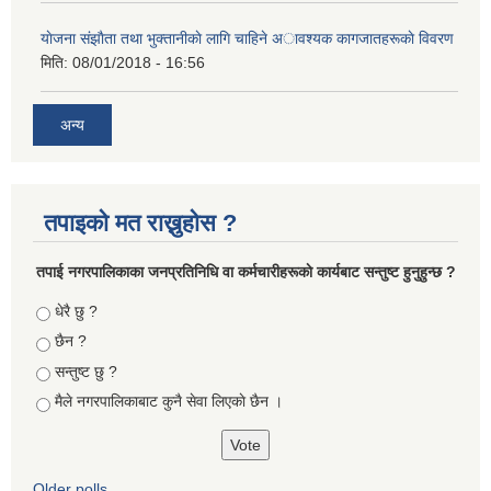
याेजना संझाैता तथा भुक्तानीकाे लागि चाहिने अावश्यक कागजातहरूकाे विवरण
मिति:
08/01/2018 - 16:56
अन्य
तपाइको मत राख्नुहोस ?
तपा‌ई नगरपालिकाका जनप्रतिनिधि वा कर्मचारीहरूकाे कार्यबाट सन्तुष्ट हुनुहुन्छ ?
Choices
धेरै छु ?
छैन ?
सन्तुष्ट छु ?
मैले नगरपालिकाबाट कुनै सेवा लिएकाे छैन ।
Older polls