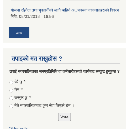
याेजना संझाैता तथा भुक्तानीकाे लागि चाहिने अावश्यक कागजातहरूकाे विवरण
मिति:
08/01/2018 - 16:56
अन्य
तपाइको मत राख्नुहोस ?
तपा‌ई नगरपालिकाका जनप्रतिनिधि वा कर्मचारीहरूकाे कार्यबाट सन्तुष्ट हुनुहुन्छ ?
Choices
धेरै छु ?
छैन ?
सन्तुष्ट छु ?
मैले नगरपालिकाबाट कुनै सेवा लिएकाे छैन ।
Older polls