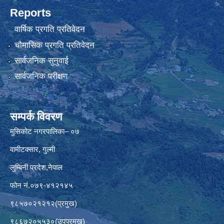
Reports
वार्षिक प्रगति प्रतिवेदन
चौमासिक प्रगति प्रतिवेदन
सार्वजनिक सुनुवाई
सार्वजनिक परीक्षण
सम्पर्क विवरण
मुसिकोट नगरपालिका– ०७
वामीटक्सार, गुल्मी
लुम्बिनी प्रदेश,नेपाल
फोन नं.०७९-४१२१४५
९८५७०२१२१२(प्रमुख)
९८६७२०५५३०(उपप्रमुख)