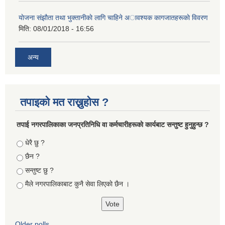
याेजना संझाैता तथा भुक्तानीकाे लागि चाहिने अावश्यक कागजातहरूकाे विवरण
मिति:
08/01/2018 - 16:56
अन्य
तपाइको मत राख्नुहोस ?
तपा‌ई नगरपालिकाका जनप्रतिनिधि वा कर्मचारीहरूकाे कार्यबाट सन्तुष्ट हुनुहुन्छ ?
Choices
धेरै छु ?
छैन ?
सन्तुष्ट छु ?
मैले नगरपालिकाबाट कुनै सेवा लिएकाे छैन ।
Older polls