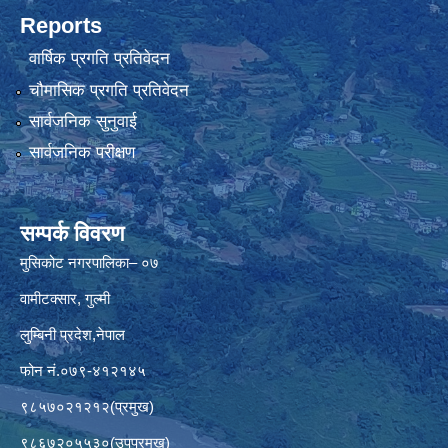
Reports
वार्षिक प्रगति प्रतिवेदन
चौमासिक प्रगति प्रतिवेदन
सार्वजनिक सुनुवाई
सार्वजनिक परीक्षण
सम्पर्क विवरण
मुसिकोट नगरपालिका– ०७
वामीटक्सार, गुल्मी
लुम्बिनी प्रदेश,नेपाल
फोन नं.०७९-४१२१४५
९८५७०२१२१२(प्रमुख)
९८६७२०५५३०(उपप्रमुख)