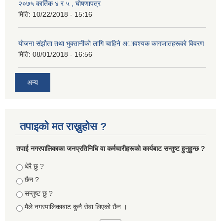
२०७५ कार्तिक ४ र ५ , घाेषणापत्र
मिति:
10/22/2018 - 15:16
याेजना संझाैता तथा भुक्तानीकाे लागि चाहिने अावश्यक कागजातहरूकाे विवरण
मिति:
08/01/2018 - 16:56
अन्य
तपाइको मत राख्नुहोस ?
तपा‌ई नगरपालिकाका जनप्रतिनिधि वा कर्मचारीहरूकाे कार्यबाट सन्तुष्ट हुनुहुन्छ ?
Choices
धेरै छु ?
छैन ?
सन्तुष्ट छु ?
मैले नगरपालिकाबाट कुनै सेवा लिएकाे छैन ।