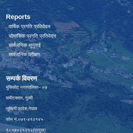
Reports
वार्षिक प्रगति प्रतिवेदन
चौमासिक प्रगति प्रतिवेदन
सार्वजनिक सुनुवाई
सार्वजनिक परीक्षण
सम्पर्क विवरण
मुसिकोट नगरपालिका– ०७
वामीटक्सार, गुल्मी
लुम्बिनी प्रदेश,नेपाल
फोन नं.०७९-४१२१४५
९८५७०२१२१२(प्रमुख)