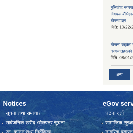
मुसिकाेट नगरपा
विषयक बाैध्दि
घाेषणापत्र
मिति:
10/22/
याेजना संझाैता
कागजातहरूकाे
मिति:
08/01/
अन्य
Notices
eGov serv
सूचना तथा समाचार
घटना दर्ता
सार्वजनिक खरीद /बोलपत्र सूचना
सामाजिक सुरक्ष
एन, कानुन तथा निर्देशिका
नागरिक वडापत्