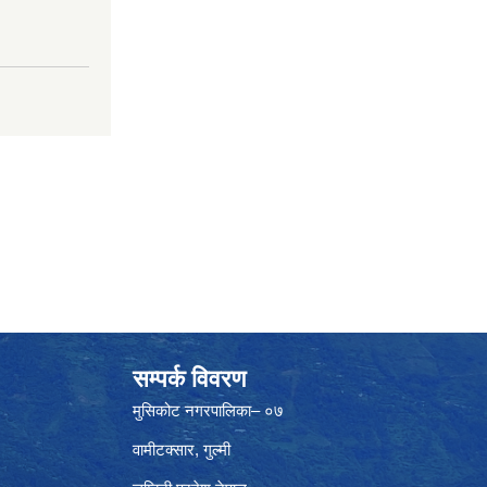
सम्पर्क विवरण
मुसिकोट नगरपालिका– ०७
वामीटक्सार, गुल्मी