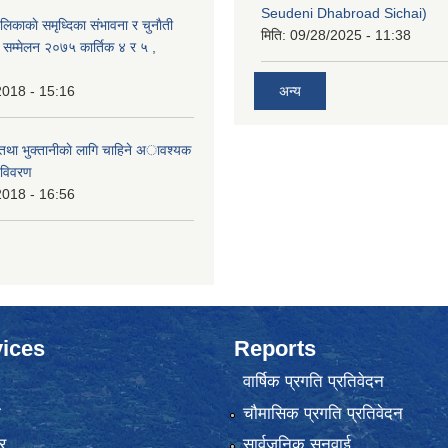
Seudeni Dhabroad Sichai)
लिकाकाे समृध्दिका संभावना र चुनाैती
मिति:
09/28/2025 - 11:38
क सम्मेलन २०७५ कार्तिक ४ र ५ ,
2018 - 15:16
अन्य
 तथा भुक्तानीकाे लागि चाहिने अावश्यक
 विवरण
2018 - 16:56
ices
Reports
वार्षिक प्रगति प्रतिवेदन
ा
चौमासिक प्रगति प्रतिवेदन
र
सार्वजनिक सुनुवाई