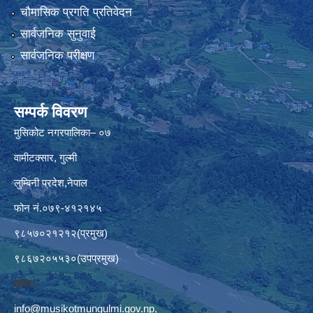
चौमासिक प्रगति प्रतिवेदन
सार्वजनिक सुनुवाई
सार्वजनिक परीक्षण
सम्पर्क विवरण
मुसिकोट नगरपालिका– ०७
वामीटक्सार, गुल्मी
लुम्बिनी प्रदेश,नेपाल
फोन नं.०७९-४१२१४५
९८५७०२१२१२(प्रमुख)
९८६७२०५५३०(उपप्रमुख)
इमेलः–
info@musikotmungulmi.gov.np
,