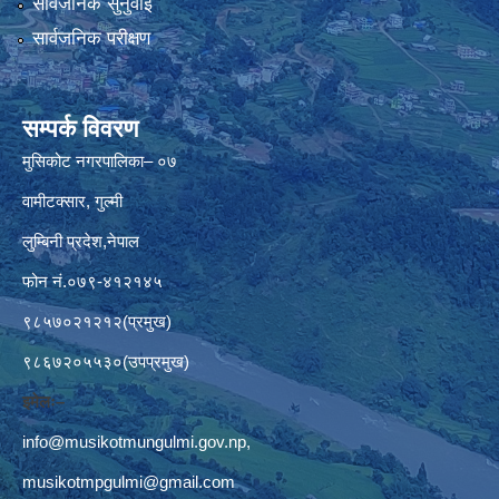
सार्वजनिक सुनुवाई
सार्वजनिक परीक्षण
सम्पर्क विवरण
मुसिकोट नगरपालिका– ०७
वामीटक्सार, गुल्मी
लुम्बिनी प्रदेश,नेपाल
फोन नं.०७९-४१२१४५
९८५७०२१२१२(प्रमुख)
९८६७२०५५३०(उपप्रमुख)
इमेलः–
info@musikotmungulmi.gov.np
,
musikotmpgulmi@gmail.com