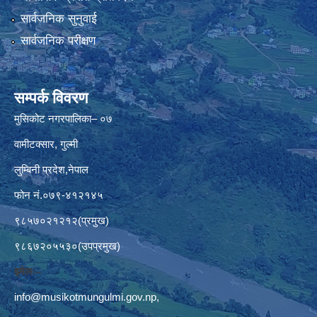
सार्वजनिक सुनुवाई
सार्वजनिक परीक्षण
सम्पर्क विवरण
मुसिकोट नगरपालिका– ०७
वामीटक्सार, गुल्मी
लुम्बिनी प्रदेश,नेपाल
फोन नं.०७९-४१२१४५
९८५७०२१२१२(प्रमुख)
९८६७२०५५३०(उपप्रमुख)
इमेलः–
info@musikotmungulmi.gov.np
,