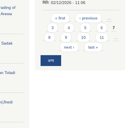
मिति:
02/12/2026 - 11:06
rading of
i Arewa
Pages
« first
‹ previous
…
3
4
5
6
7
8
9
10
11
…
hi Sadak
next ›
last »
अन्य
an Toladi
on(Jhedi