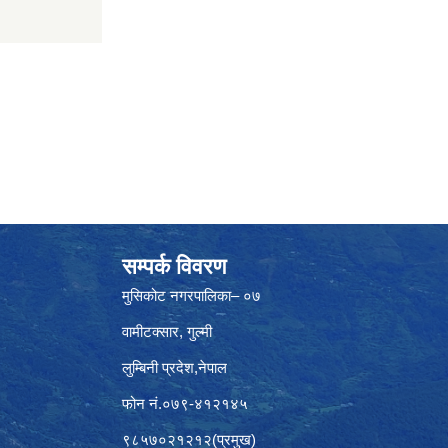
सम्पर्क विवरण
मुसिकोट नगरपालिका– ०७
वामीटक्सार, गुल्मी
लुम्बिनी प्रदेश,नेपाल
फोन नं.०७९-४१२१४५
९८५७०२१२१२(प्रमुख)