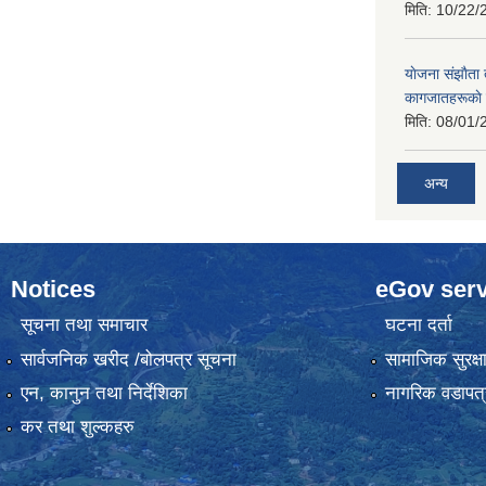
मिति:
10/22/
याेजना संझाैता
कागजातहरूकाे
मिति:
08/01/
अन्य
Notices
eGov serv
सूचना तथा समाचार
घटना दर्ता
सार्वजनिक खरीद /बोलपत्र सूचना
सामाजिक सुरक्ष
एन, कानुन तथा निर्देशिका
नागरिक वडापत्
कर तथा शुल्कहरु