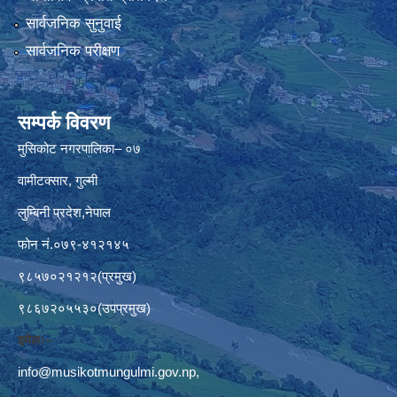
सार्वजनिक सुनुवाई
सार्वजनिक परीक्षण
सम्पर्क विवरण
मुसिकोट नगरपालिका– ०७
वामीटक्सार, गुल्मी
लुम्बिनी प्रदेश,नेपाल
फोन नं.०७९-४१२१४५
९८५७०२१२१२(प्रमुख)
९८६७२०५५३०(उपप्रमुख)
इमेलः–
info@musikotmungulmi.gov.np
,