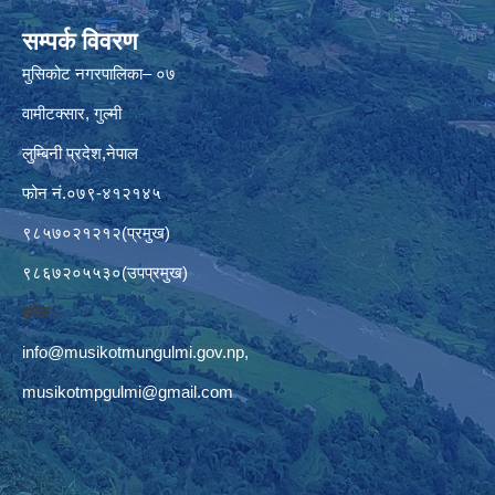
सम्पर्क विवरण
मुसिकोट नगरपालिका– ०७
वामीटक्सार, गुल्मी
लुम्बिनी प्रदेश,नेपाल
फोन नं.०७९-४१२१४५
९८५७०२१२१२(प्रमुख)
९८६७२०५५३०(उपप्रमुख)
इमेलः–
info@musikotmungulmi.gov.np
,
musikotmpgulmi@gmail.com