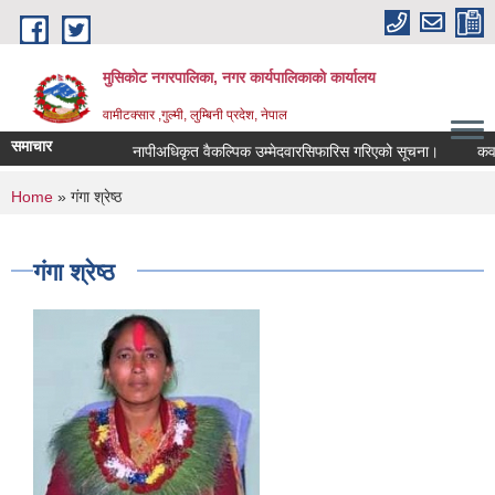
Skip to main content
मुसिकोट नगरपालिका, नगर कार्यपालिकाकाे कार्यालय
वामीटक्सार ,गुल्मी, लुम्बिनी प्रदेश, नेपाल
समाचार
नापीअधिकृत वैकल्पिक उम्मेदवारसिफारिस गरिएको सूचना।
कवाडी कर
You are here
Home
» गंगा श्रेष्ठ
गंगा श्रेष्ठ