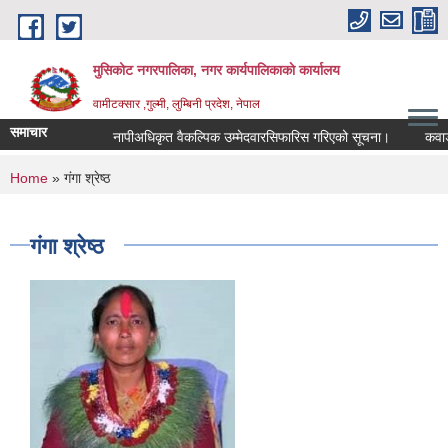
Skip to main content
मुसिकोट नगरपालिका, नगर कार्यपालिकाकाे कार्यालय
वामीटक्सार ,गुल्मी, लुम्बिनी प्रदेश, नेपाल
समाचार
नापीअधिकृत वैकल्पिक उम्मेदवारसिफारिस गरिएको सूचना।
कवाडी करको
You are here
Home
» गंगा श्रेष्ठ
गंगा श्रेष्ठ