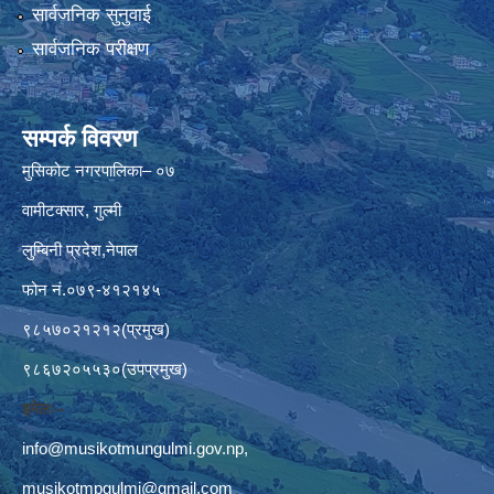
सार्वजनिक सुनुवाई
सार्वजनिक परीक्षण
सम्पर्क विवरण
मुसिकोट नगरपालिका– ०७
वामीटक्सार, गुल्मी
लुम्बिनी प्रदेश,नेपाल
फोन नं.०७९-४१२१४५
९८५७०२१२१२(प्रमुख)
९८६७२०५५३०(उपप्रमुख)
इमेलः–
info@musikotmungulmi.gov.np
,
musikotmpgulmi@gmail.com