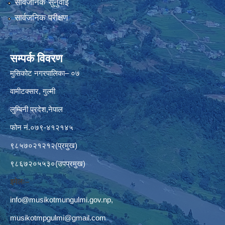
सार्वजनिक सुनुवाई
सार्वजनिक परीक्षण
सम्पर्क विवरण
मुसिकोट नगरपालिका– ०७
वामीटक्सार, गुल्मी
लुम्बिनी प्रदेश,नेपाल
फोन नं.०७९-४१२१४५
९८५७०२१२१२(प्रमुख)
९८६७२०५५३०(उपप्रमुख)
इमेलः–
info@musikotmungulmi.gov.np
,
musikotmpgulmi@gmail.com