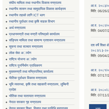
संघीय मामिला तथा स्थानीय विकास मन्त्रालय
आ.व. २०८३/०८
स्थानीय शासन तथा सामुदायिक विकास कार्यक्रम
मिति:
06/26/
स्थानीय तहको लागि ICT ब्लग
स्थानीय पूर्वाधार तथा कृषि सडक विभाग
आ.व. २०८२/०८
अर्थ मन्त्रालय
मिति:
04/07/
प्रधानमन्त्री तथा मन्त्री परिषद्काे कार्यालय
संङ्घिय मामिला तथा सामान्य प्रशासन मन्त्रालय
दश वर्षे शिक्षा 
सूचना तथा सञ्चार मन्त्रालय
२०८२/८३-२०
लाेक सेवा अायाेग
मिति:
09/04/
राष्टिय याेजना अायाेग
राष्टिय पुनर्निर्माण प्राधिकरण
आ.व. २०८१/०८
मुख्यमन्त्री तथा मन्त्रिपरिषद् कार्यालय
मिति:
07/17/
भैातिक पूर्वाधार विकास मन्त्रालय
भूमि व्यवस्था, कृषि तथा सहकारी मन्त्रालय, लु्म्बिनी
प्रदेश
आ.व. २०८०/८
मिति:
07/11/
भाैतिक तथा यातायात मन्त्रालय
नेपाल सरकार गृह मन्त्रालय
नेपाल सरकार शिक्षा, विज्ञान तथा प्रविधि मन्त्रालय
अन्य