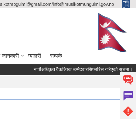
sikotmpgulmi@gmail.com/info@musikotmungulmi.gov.np
ा जानकारी
ग्यालरी
सम्पर्क
नापीअधिकृत वैकल्पिक उम्मेदवारसिफारिस गरिएको सूचना।
कव