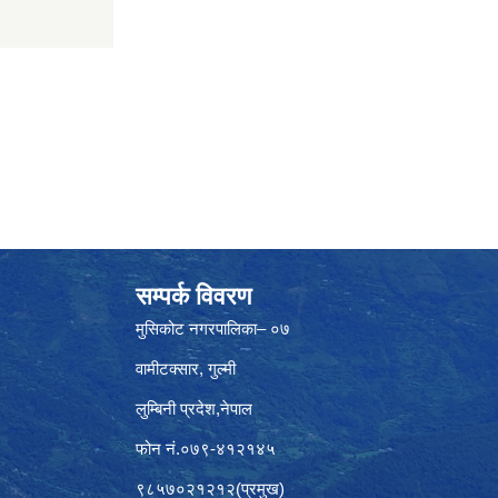
सम्पर्क विवरण
मुसिकोट नगरपालिका– ०७
वामीटक्सार, गुल्मी
लुम्बिनी प्रदेश,नेपाल
फोन नं.०७९-४१२१४५
९८५७०२१२१२(प्रमुख)