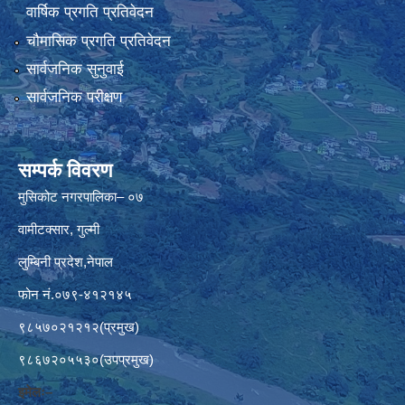
वार्षिक प्रगति प्रतिवेदन
चौमासिक प्रगति प्रतिवेदन
सार्वजनिक सुनुवाई
सार्वजनिक परीक्षण
सम्पर्क विवरण
मुसिकोट नगरपालिका– ०७
वामीटक्सार, गुल्मी
लुम्बिनी प्रदेश,नेपाल
फोन नं.०७९-४१२१४५
९८५७०२१२१२(प्रमुख)
९८६७२०५५३०(उपप्रमुख)
इमेलः–