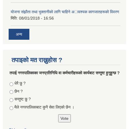
याेजना संझाैता तथा भुक्तानीकाे लागि चाहिने अावश्यक कागजातहरूकाे विवरण
मिति:
08/01/2018 - 16:56
अन्य
तपाइको मत राख्नुहोस ?
तपा‌ई नगरपालिकाका जनप्रतिनिधि वा कर्मचारीहरूकाे कार्यबाट सन्तुष्ट हुनुहुन्छ ?
Choices
धेरै छु ?
छैन ?
सन्तुष्ट छु ?
मैले नगरपालिकाबाट कुनै सेवा लिएकाे छैन ।