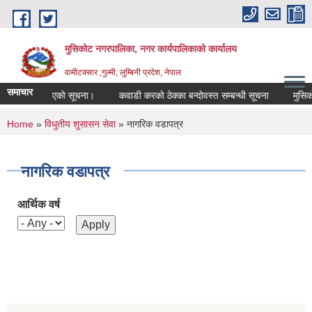
Skip to main content
मुसिकोट नगरपालिका, नगर कार्यपालिकाकाे कार्यालय
वामीटक्सार ,गुल्मी, लुम्बिनी प्रदेश, नेपाल
समाचार
िफारिस गरिएको सूचना।
कवाडी करको ठेक्का बन्दोवस्त सम्बन्धी सूचना
मुसिकोट नग
You are here
Home
»
विधुतीय शुसासन सेवा
» नागरिक वडापत्र
नागरिक वडापत्र
आर्थिक वर्ष