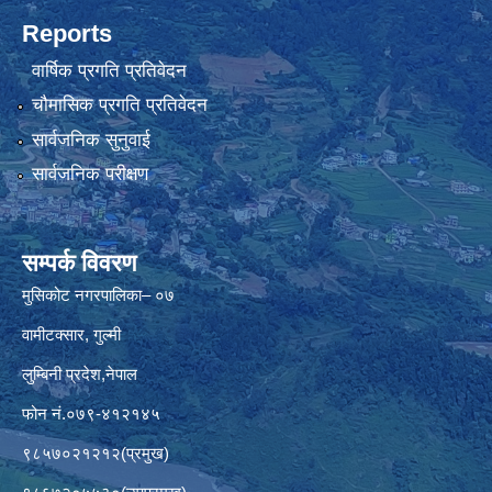
Reports
वार्षिक प्रगति प्रतिवेदन
चौमासिक प्रगति प्रतिवेदन
सार्वजनिक सुनुवाई
सार्वजनिक परीक्षण
सम्पर्क विवरण
मुसिकोट नगरपालिका– ०७
वामीटक्सार, गुल्मी
लुम्बिनी प्रदेश,नेपाल
फोन नं.०७९-४१२१४५
९८५७०२१२१२(प्रमुख)