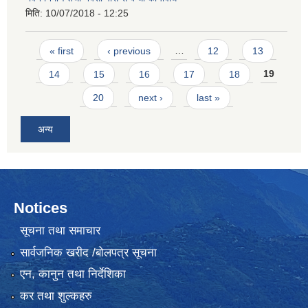
मिति:
10/07/2018 - 12:25
Pages
« first
‹ previous
…
12
13
14
15
16
17
18
19
20
next ›
last »
अन्य
Notices
सूचना तथा समाचार
सार्वजनिक खरीद /बोलपत्र सूचना
एन, कानुन तथा निर्देशिका
कर तथा शुल्कहरु