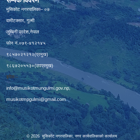
सम्पर्क विवरण
मुसिकोट नगरपालिका– ०७
वामीटक्सार, गुल्मी
लुम्बिनी प्रदेश,नेपाल
फोन नं.०७९-४१२१४५
९८५७०२१२१२(प्रमुख)
९८६७२०५५३०(उपप्रमुख)
इमेलः–
info@musikotmungulmi.gov.np
,
musikotmpgulmi@gmail.com
© 2026 मुसिकोट नगरपालिका, नगर कार्यपालिकाकाे कार्यालय