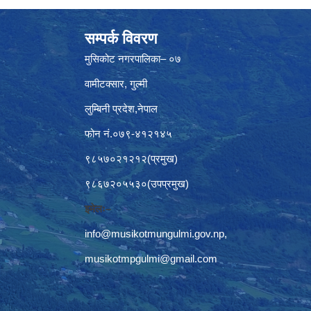
सम्पर्क विवरण
मुसिकोट नगरपालिका– ०७
वामीटक्सार, गुल्मी
लुम्बिनी प्रदेश,नेपाल
फोन नं.०७९-४१२१४५
९८५७०२१२१२(प्रमुख)
९८६७२०५५३०(उपप्रमुख)
इमेलः–
info@musikotmungulmi.gov.np
,
musikotmpgulmi@gmail.com