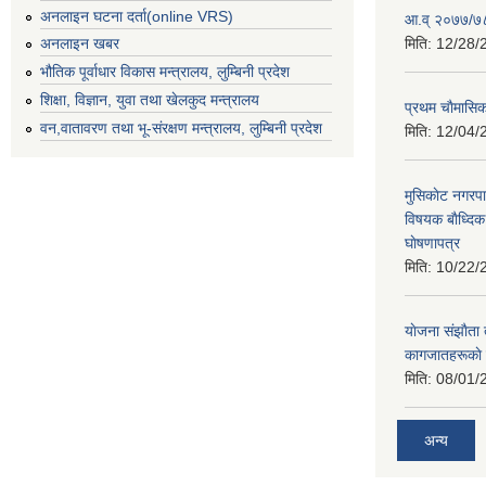
अनलाइन घटना दर्ता(online VRS)
आ.व् २०७७/७८
मिति:
12/28/
अनलाइन खबर
भौतिक पूर्वाधार विकास मन्त्रालय, लुम्बिनी प्रदेश
शिक्षा, विज्ञान, युवा तथा खेलकुद मन्‍‍त्रालय
प्रथम चाैमासि
वन,वातावरण तथा भू-संरक्षण मन्त्रालय, लुम्बिनी प्रदेश
मिति:
12/04/
मुसिकाेट नगरपा
विषयक बाैध्दि
घाेषणापत्र
मिति:
10/22/
याेजना संझाैता
कागजातहरूकाे
मिति:
08/01/
अन्य