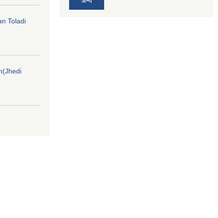
अन्य
an Toladi
on(Jhedi