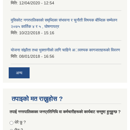
मिति:
12/04/2020 - 12:54
मुसिकाेट नगरपालिकाकाे समृध्दिका संभावना र चुनाैती विषयक बाैध्दिक सम्मेलन
२०७५ कार्तिक ४ र ५ , घाेषणापत्र
मिति:
10/22/2018 - 15:16
याेजना संझाैता तथा भुक्तानीकाे लागि चाहिने अावश्यक कागजातहरूकाे विवरण
मिति:
08/01/2018 - 16:56
अन्य
तपाइको मत राख्नुहोस ?
तपा‌ई नगरपालिकाका जनप्रतिनिधि वा कर्मचारीहरूकाे कार्यबाट सन्तुष्ट हुनुहुन्छ ?
Choices
धेरै छु ?