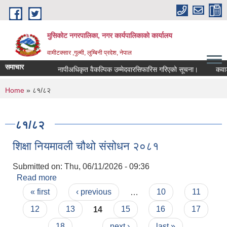
Skip to main content
मुसिकोट नगरपालिका, नगर कार्यपालिकाकाे कार्यालय
वामीटक्सार ,गुल्मी, लुम्बिनी प्रदेश, नेपाल
समाचार
नापीअधिकृत वैकल्पिक उम्मेदवारसिफारिस गरिएको सूचना।
कवाडी करक
You are here
Home
» ८१/८२
८१/८२
शिक्षा नियमावली चौथो संसोधन २०८१
Submitted on:
Thu, 06/11/2026 - 09:36
Read more
about शिक्षा नियमावली चौथो संसोधन २०८१
Pages
« first
‹ previous
…
10
11
12
13
14
15
16
17
18
…
next ›
last »