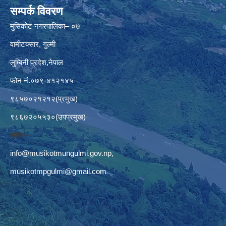
सम्पर्क विवरण
मुसिकोट नगरपालिका– ०७
वामीटक्सार, गुल्मी
लुम्बिनी प्रदेश,नेपाल
फोन नं.०७९-४१२१४५
९८५७०२१२१२(प्रमुख)
९८६७२०५५३०(उपप्रमुख)
इमेलः–
info@musikotmungulmi.gov.np
,
musikotmpgulmi@gmail.com