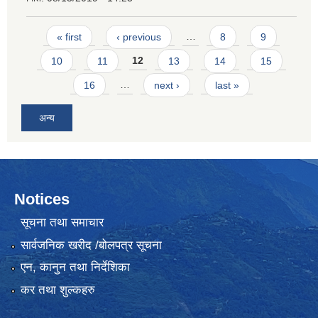
Pages
« first
‹ previous
…
8
9
10
11
12
13
14
15
16
…
next ›
last »
अन्य
Notices
सूचना तथा समाचार
सार्वजनिक खरीद /बोलपत्र सूचना
एन, कानुन तथा निर्देशिका
कर तथा शुल्कहरु