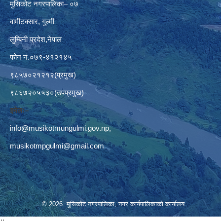
मुसिकोट नगरपालिका– ०७
वामीटक्सार, गुल्मी
लुम्बिनी प्रदेश,नेपाल
फोन नं.०७९-४१२१४५
९८५७०२१२१२(प्रमुख)
९८६७२०५५३०(उपप्रमुख)
इमेलः–
info@musikotmungulmi.gov.np
,
musikotmpgulmi@gmail.com
© 2026 मुसिकोट नगरपालिका, नगर कार्यपालिकाकाे कार्यालय