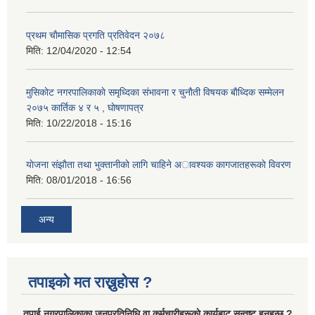
प्रथम चाैमासिक प्रगति प्रतिवेदन २०७८
मिति:
12/04/2020 - 12:54
मुसिकाेट नगरपालिकाकाे समृध्दिका संभावना र चुनाैती विषयक बाैध्दिक सम्मेलन
२०७५ कार्तिक ४ र ५ , घाेषणापत्र
मिति:
10/22/2018 - 15:16
याेजना संझाैता तथा भुक्तानीकाे लागि चाहिने अावश्यक कागजातहरूकाे विवरण
मिति:
08/01/2018 - 16:56
अन्य
तपाइको मत राख्नुहोस ?
तपा‌ई नगरपालिकाका जनप्रतिनिधि वा कर्मचारीहरूकाे कार्यबाट सन्तुष्ट हुनुहुन्छ ?