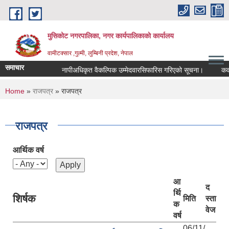
Skip to main content
मुसिकोट नगरपालिका, नगर कार्यपालिकाकाे कार्यालय
वामीटक्सार ,गुल्मी, लुम्बिनी प्रदेश, नेपाल
समाचार
नापीअधिकृत वैकल्पिक उम्मेदवारसिफारिस गरिएको सूचना।
कवाडी क
You are here
Home
»
राजपत्र
» राजपत्र
राजपत्र
आर्थिक वर्ष
आ
द
र्थि
शिर्षक
मिति
स्ता
क
वेज
वर्ष
06/11/