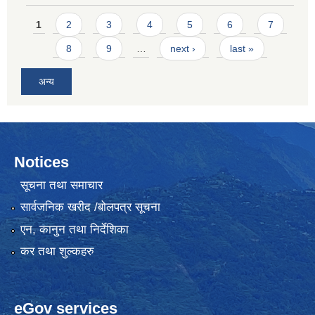
Pages
1
2
3
4
5
6
7
8
9
…
next ›
last »
अन्य
Notices
सूचना तथा समाचार
सार्वजनिक खरीद /बोलपत्र सूचना
एन, कानुन तथा निर्देशिका
कर तथा शुल्कहरु
eGov services