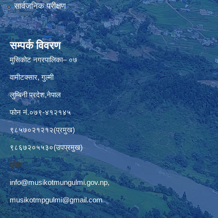
सार्वजनिक परीक्षण
सम्पर्क विवरण
मुसिकोट नगरपालिका– ०७
वामीटक्सार, गुल्मी
लुम्बिनी प्रदेश,नेपाल
फोन नं.०७९-४१२१४५
९८५७०२१२१२(प्रमुख)
९८६७२०५५३०(उपप्रमुख)
इमेलः–
info@musikotmungulmi.gov.np
,
musikotmpgulmi@gmail.com