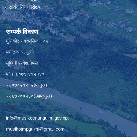
सार्वजनिक परीक्षण
सम्पर्क विवरण
मुसिकोट नगरपालिका– ०७
वामीटक्सार, गुल्मी
लुम्बिनी प्रदेश,नेपाल
फोन नं.०७९-४१२१४५
९८५७०२१२१२(प्रमुख)
९८६७२०५५३०(उपप्रमुख)
इमेलः–
info@musikotmungulmi.gov.np
,
musikotmpgulmi@gmail.com