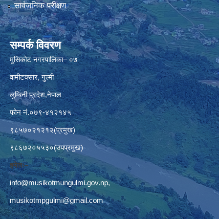
सार्वजनिक परीक्षण
सम्पर्क विवरण
मुसिकोट नगरपालिका– ०७
वामीटक्सार, गुल्मी
लुम्बिनी प्रदेश,नेपाल
फोन नं.०७९-४१२१४५
९८५७०२१२१२(प्रमुख)
९८६७२०५५३०(उपप्रमुख)
इमेलः–
info@musikotmungulmi.gov.np
,
musikotmpgulmi@gmail.com