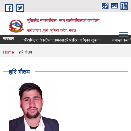
Skip to main content
मुसिकोट नगरपालिका, नगर कार्यपालिकाकाे कार्यालय
वामीटक्सार ,गुल्मी, लुम्बिनी प्रदेश, नेपाल
समाचार
नापीअधिकृत वैकल्पिक उम्मेदवारसिफारिस गरिएको सूचना।
कवाडी करको ठेक्का
You are here
Home
» हरि गाैतम
हरि गाैतम