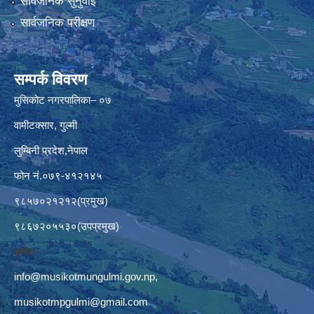
सार्वजनिक सुनुवाई
सार्वजनिक परीक्षण
सम्पर्क विवरण
मुसिकोट नगरपालिका– ०७
वामीटक्सार, गुल्मी
लुम्बिनी प्रदेश,नेपाल
फोन नं.०७९-४१२१४५
९८५७०२१२१२(प्रमुख)
९८६७२०५५३०(उपप्रमुख)
इमेलः–
info@musikotmungulmi.gov.np
,
musikotmpgulmi@gmail.com