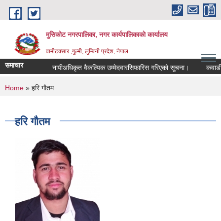
Skip to main content
मुसिकोट नगरपालिका, नगर कार्यपालिकाकाे कार्यालय
वामीटक्सार ,गुल्मी, लुम्बिनी प्रदेश, नेपाल
समाचार
नापीअधिकृत वैकल्पिक उम्मेदवारसिफारिस गरिएको सूचना।
कवाडी करको
You are here
Home
» हरि गाैतम
हरि गाैतम