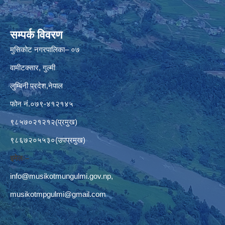
सम्पर्क विवरण
मुसिकोट नगरपालिका– ०७
वामीटक्सार, गुल्मी
लुम्बिनी प्रदेश,नेपाल
फोन नं.०७९-४१२१४५
९८५७०२१२१२(प्रमुख)
९८६७२०५५३०(उपप्रमुख)
इमेलः–
info@musikotmungulmi.gov.np
,
musikotmpgulmi@gmail.com