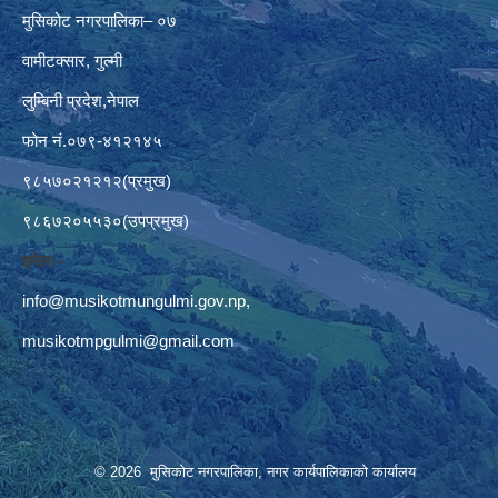
मुसिकोट नगरपालिका– ०७
वामीटक्सार, गुल्मी
लुम्बिनी प्रदेश,नेपाल
फोन नं.०७९-४१२१४५
९८५७०२१२१२(प्रमुख)
९८६७२०५५३०(उपप्रमुख)
इमेलः–
info@musikotmungulmi.gov.np
,
musikotmpgulmi@gmail.com
© 2026 मुसिकोट नगरपालिका, नगर कार्यपालिकाकाे कार्यालय