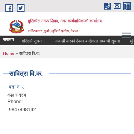
Skip to main content
मुसिकोट नगरपालिका, नगर कार्यपालिकाकाे कार्यालय
वामीटक्सार ,गुल्मी, लुम्बिनी प्रदेश, नेपाल
समाचार
ारसिफारिस गरिएको सूचना।
कवाडी करको ठेक्का बन्दोवस्त सम्बन्धी सूचना
मुसिकोट
You are here
Home
» सावित्रा वि.क.
सावित्रा वि.क.
वडा नं. ८
वडा सदस्य
Phone:
9847498142