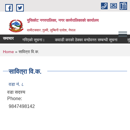
Skip to main content
मुसिकोट नगरपालिका, नगर कार्यपालिकाकाे कार्यालय
वामीटक्सार ,गुल्मी, लुम्बिनी प्रदेश, नेपाल
समाचार
वारसिफारिस गरिएको सूचना।
कवाडी करको ठेक्का बन्दोवस्त सम्बन्धी सूचना
मुसिको
You are here
Home
» सावित्रा वि.क.
सावित्रा वि.क.
वडा नं. ८
वडा सदस्य
Phone:
9847498142