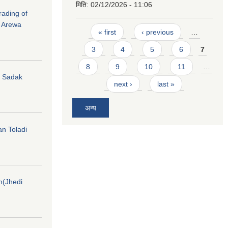
मिति:
02/12/2026 - 11:06
rading of
i Arewa
Pages
« first
‹ previous
…
3
4
5
6
7
8
9
10
11
…
hi Sadak
next ›
last »
अन्य
an Toladi
on(Jhedi