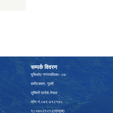
सम्पर्क विवरण
मुसिकोट नगरपालिका– ०७
वामीटक्सार, गुल्मी
लुम्बिनी प्रदेश,नेपाल
फोन नं.०७९-४१२१४५
९८५७०२१२१२(प्रमुख)