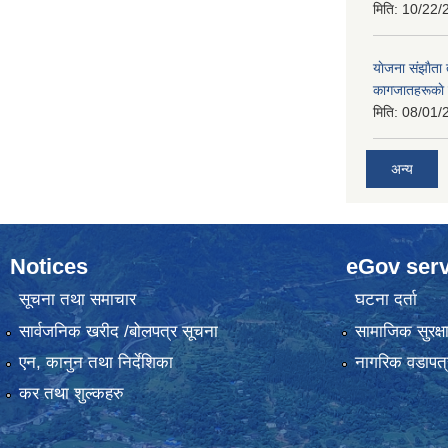
मिति:
10/22/
याेजना संझाैता
कागजातहरूकाे
मिति:
08/01/
अन्य
Notices
eGov serv
सूचना तथा समाचार
घटना दर्ता
सार्वजनिक खरीद /बोलपत्र सूचना
सामाजिक सुरक्ष
एन, कानुन तथा निर्देशिका
नागरिक वडापत्
कर तथा शुल्कहरु