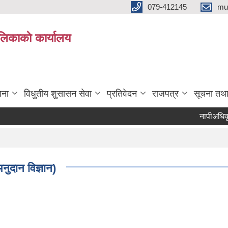
079-412145
mu
िकाकाे कार्यालय
जना
विधुतीय शुसासन सेवा
प्रतिवेदन
राजपत्र
सूचना तथ
नापीअधिकृत वैक
नुदान विज्ञान)