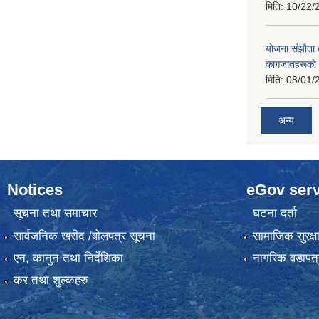
मिति:
10/22/
याेजना संझाैता
कागजातहरूकाे
मिति:
08/01/
अन्य
Notices
eGov serv
सूचना तथा समाचार
घटना दर्ता
सार्वजनिक खरीद /बोलपत्र सूचना
सामाजिक सुरक्ष
एन, कानुन तथा निर्देशिका
नागरिक वडापत्
कर तथा शुल्कहरु