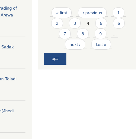
rading of
Pages
« first
‹ previous
1
i Arewa
2
3
4
5
6
7
8
9
…
next ›
last »
hi Sadak
अन्य
an Toladi
on(Jhedi