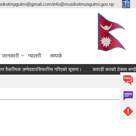
sikotmpgulmi@gmail.com/info@musikotmungulmi.gov.np
ा जानकारी
ग्यालरी
सम्पर्क
ल्पिक उम्मेदवारसिफारिस गरिएको सूचना।
कवाडी करको ठेक्का बन्दोवस्त स