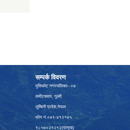
सम्पर्क विवरण
मुसिकोट नगरपालिका– ०७
वामीटक्सार, गुल्मी
लुम्बिनी प्रदेश,नेपाल
फोन नं.०७९-४१२१४५
९८५७०२१२१२(प्रमुख)