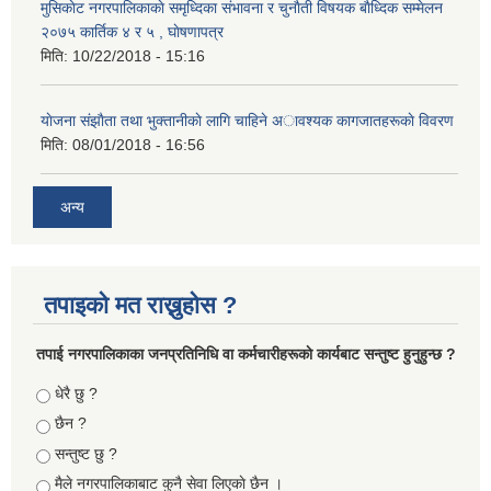
मुसिकाेट नगरपालिकाकाे समृध्दिका संभावना र चुनाैती विषयक बाैध्दिक सम्मेलन
२०७५ कार्तिक ४ र ५ , घाेषणापत्र
मिति:
10/22/2018 - 15:16
याेजना संझाैता तथा भुक्तानीकाे लागि चाहिने अावश्यक कागजातहरूकाे विवरण
मिति:
08/01/2018 - 16:56
अन्य
तपाइको मत राख्नुहोस ?
तपा‌ई नगरपालिकाका जनप्रतिनिधि वा कर्मचारीहरूकाे कार्यबाट सन्तुष्ट हुनुहुन्छ ?
Choices
धेरै छु ?
छैन ?
सन्तुष्ट छु ?
मैले नगरपालिकाबाट कुनै सेवा लिएकाे छैन ।